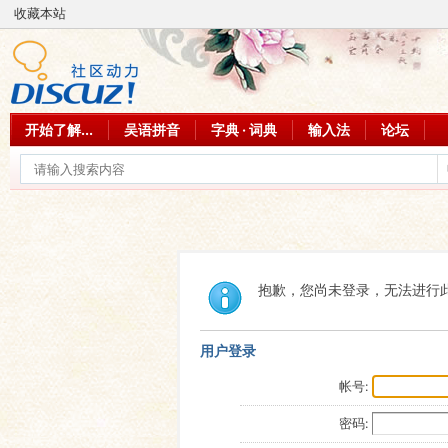
收藏本站
开始了解...
吴语拼音
字典 · 词典
输入法
论坛
抱歉，您尚未登录，无法进行
用户登录
帐号:
密码: