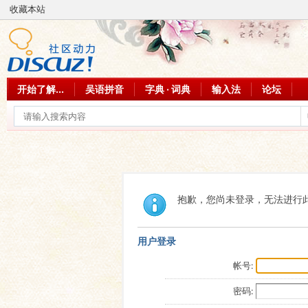
收藏本站
开始了解...
吴语拼音
字典 · 词典
输入法
论坛
抱歉，您尚未登录，无法进行
用户登录
帐号:
密码: