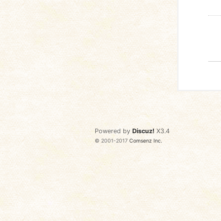
Powered by
Discuz!
X3.4
© 2001-2017
Comsenz Inc.