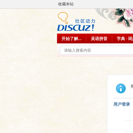
收藏本站
开始了解...
吴语拼音
字典 · 
用户登录