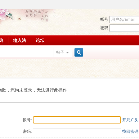
帐号
密码
词典
输入法
论坛
帖子
搜
索
抱歉，您尚未登录，无法进行此操作
帐号:
开只户头
密码:
找回密码