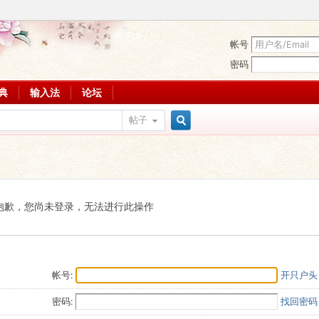
帐号
密码
词典
输入法
论坛
帖子
搜
索
抱歉，您尚未登录，无法进行此操作
帐号:
开只户头
密码:
找回密码