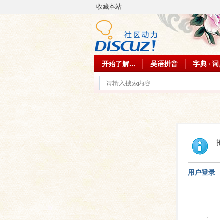
收藏本站
开始了解...
吴语拼音
字典 · 
用户登录