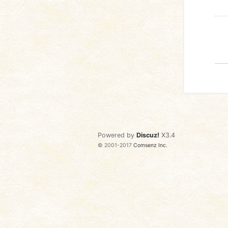
Powered by
Discuz!
X3.4
© 2001-2017
Comsenz Inc.