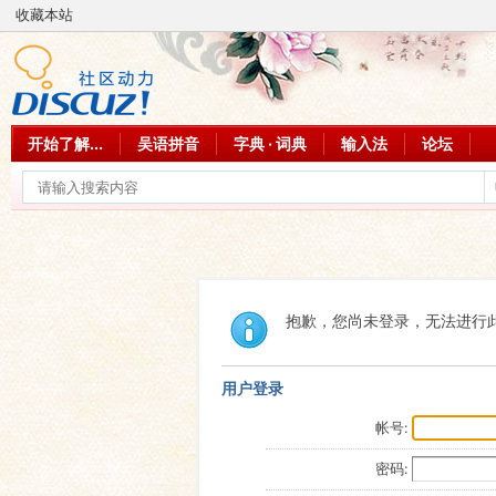
收藏本站
开始了解...
吴语拼音
字典 · 词典
输入法
论坛
抱歉，您尚未登录，无法进行
用户登录
帐号:
密码: