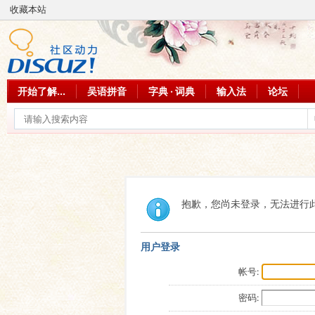
收藏本站
开始了解...
吴语拼音
字典 · 词典
输入法
论坛
抱歉，您尚未登录，无法进行
用户登录
帐号:
密码: