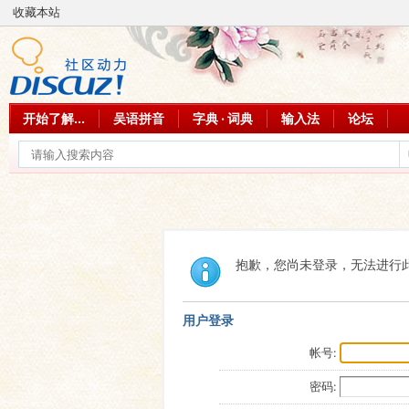
收藏本站
开始了解...
吴语拼音
字典 · 词典
输入法
论坛
抱歉，您尚未登录，无法进行
用户登录
帐号:
密码: