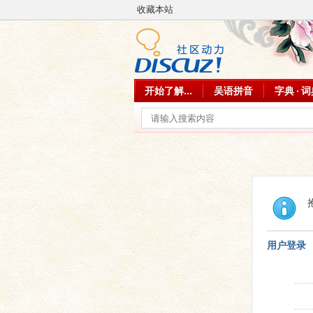
收藏本站
开始了解...
吴语拼音
字典 · 
用户登录