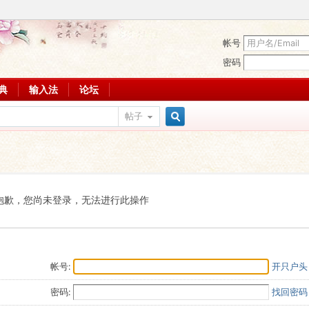
帐号
密码
词典
输入法
论坛
帖子
搜
索
抱歉，您尚未登录，无法进行此操作
帐号:
开只户头
密码:
找回密码