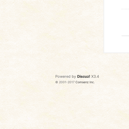
Powered by
Discuz!
X3.4
© 2001-2017
Comsenz Inc.