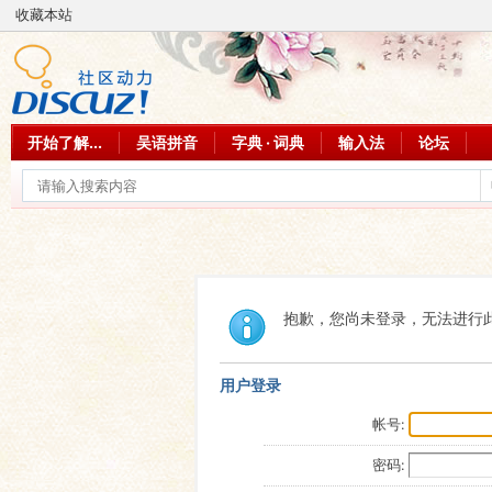
收藏本站
开始了解...
吴语拼音
字典 · 词典
输入法
论坛
抱歉，您尚未登录，无法进行
用户登录
帐号:
密码: