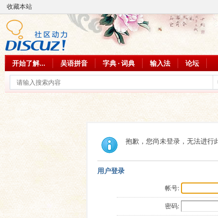
收藏本站
开始了解...
吴语拼音
字典 · 词典
输入法
论坛
抱歉，您尚未登录，无法进行
用户登录
帐号:
密码: