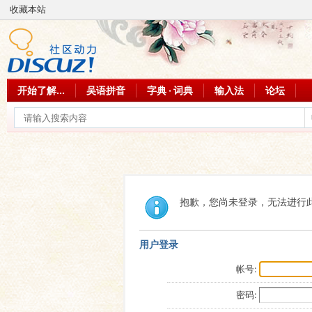
收藏本站
开始了解...
吴语拼音
字典 · 词典
输入法
论坛
抱歉，您尚未登录，无法进行
用户登录
帐号:
密码: