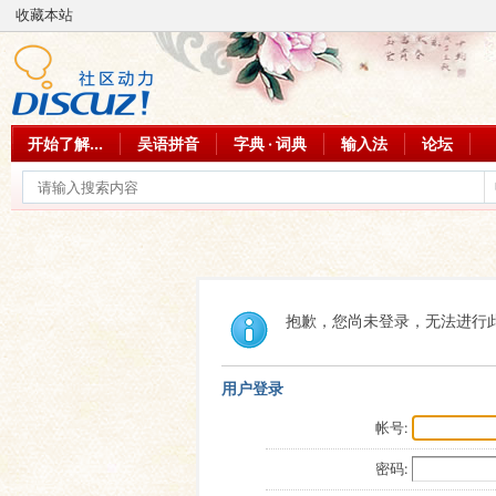
收藏本站
开始了解...
吴语拼音
字典 · 词典
输入法
论坛
抱歉，您尚未登录，无法进行
用户登录
帐号:
密码: