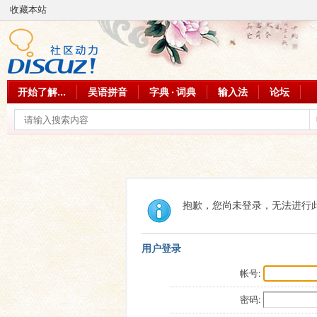
收藏本站
开始了解...
吴语拼音
字典 · 词典
输入法
论坛
抱歉，您尚未登录，无法进行
用户登录
帐号:
密码: