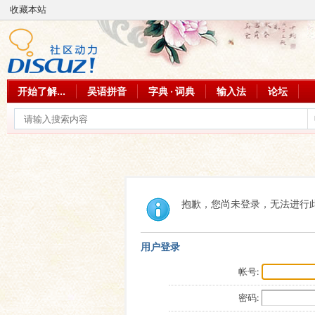
收藏本站
开始了解...
吴语拼音
字典 · 词典
输入法
论坛
抱歉，您尚未登录，无法进行
用户登录
帐号:
密码: