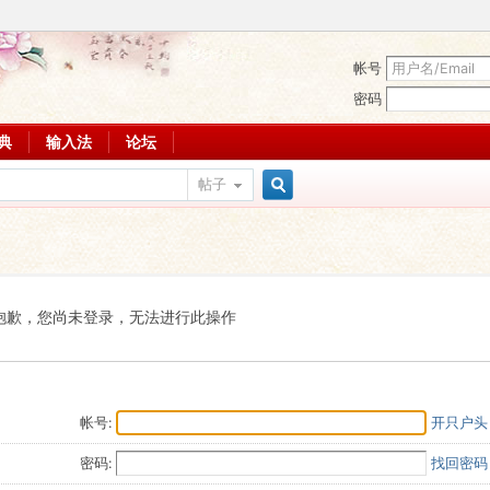
帐号
密码
词典
输入法
论坛
帖子
搜
索
抱歉，您尚未登录，无法进行此操作
帐号:
开只户头
密码:
找回密码