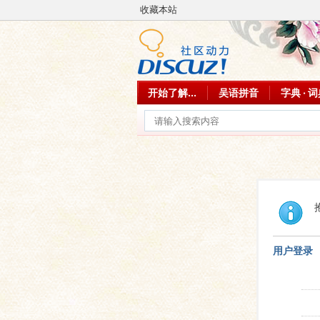
收藏本站
开始了解...
吴语拼音
字典 · 
用户登录