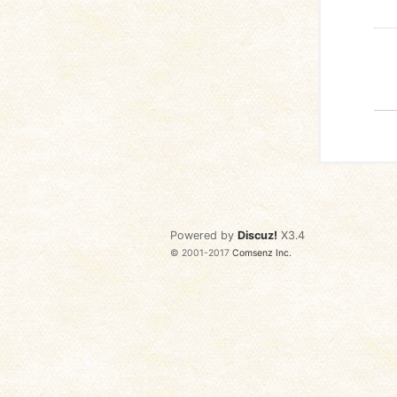
Powered by
Discuz!
X3.4
© 2001-2017
Comsenz Inc.