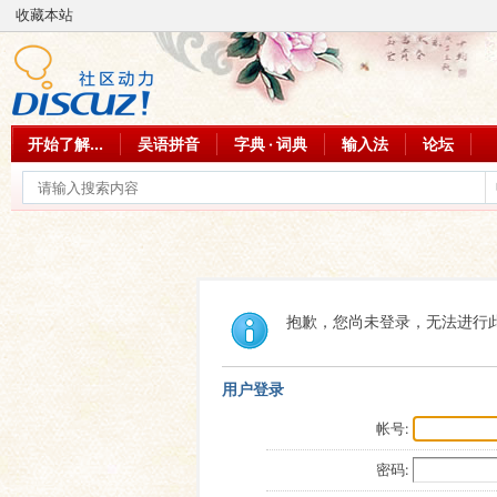
收藏本站
开始了解...
吴语拼音
字典 · 词典
输入法
论坛
抱歉，您尚未登录，无法进行
用户登录
帐号:
密码: