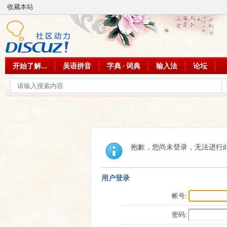
收藏本站
开始了解...
吴语拼音
字典 · 词典
输入法
论坛
抱歉，您尚未登录，无法进行
用户登录
帐号:
密码: