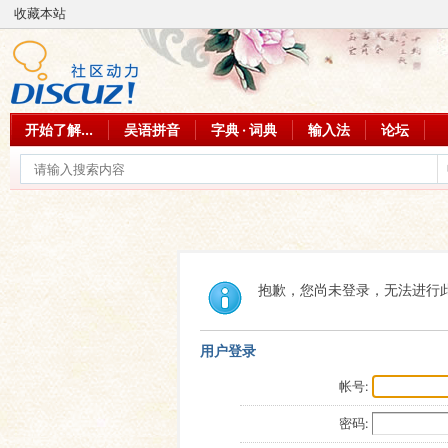
收藏本站
开始了解...
吴语拼音
字典 · 词典
输入法
论坛
抱歉，您尚未登录，无法进行
用户登录
帐号:
密码: