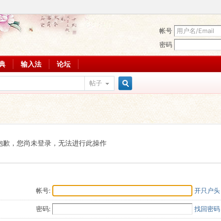
帐号
密码
词典
输入法
论坛
帖子
搜
索
抱歉，您尚未登录，无法进行此操作
帐号:
开只户头
密码:
找回密码