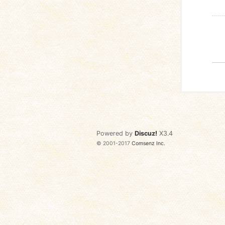
Powered by
Discuz!
X3.4
© 2001-2017
Comsenz Inc.