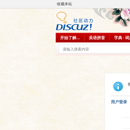
收藏本站
开始了解...
吴语拼音
字典 · 
用户登录