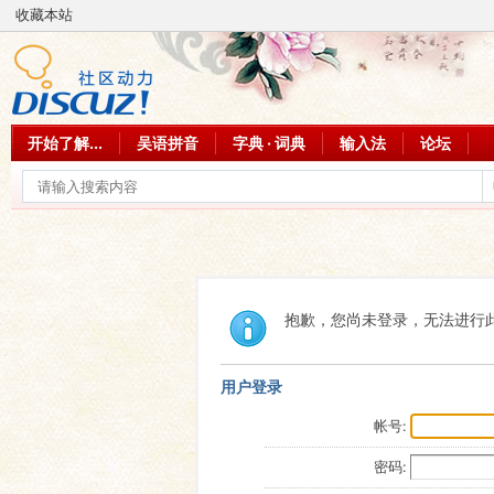
收藏本站
开始了解...
吴语拼音
字典 · 词典
输入法
论坛
抱歉，您尚未登录，无法进行
用户登录
帐号:
密码: