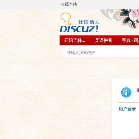
收藏本站
开始了解...
吴语拼音
字典 · 
用户登录