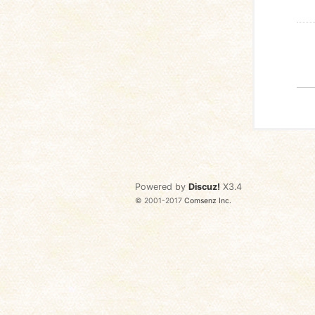
Powered by
Discuz!
X3.4
© 2001-2017
Comsenz Inc.