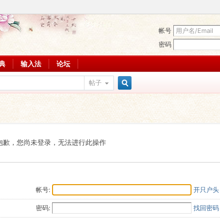
帐号
密码
词典
输入法
论坛
帖子
搜
索
抱歉，您尚未登录，无法进行此操作
帐号:
开只户头
密码:
找回密码