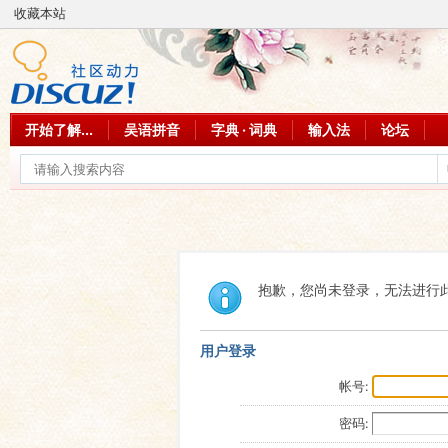
收藏本站
开始了解...
吴语拼音
字典 · 词典
输入法
论坛
抱歉，您尚未登录，无法进行
用户登录
帐号:
密码: