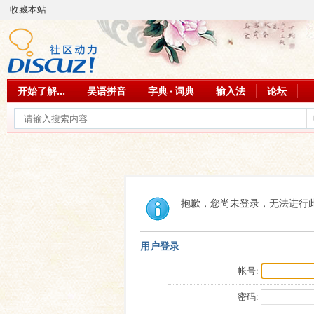
收藏本站
开始了解...
吴语拼音
字典 · 词典
输入法
论坛
抱歉，您尚未登录，无法进行
用户登录
帐号:
密码: