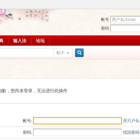
帐号
密码
词典
输入法
论坛
帖子
搜
索
抱歉，您尚未登录，无法进行此操作
帐号:
开只户头
密码:
找回密码