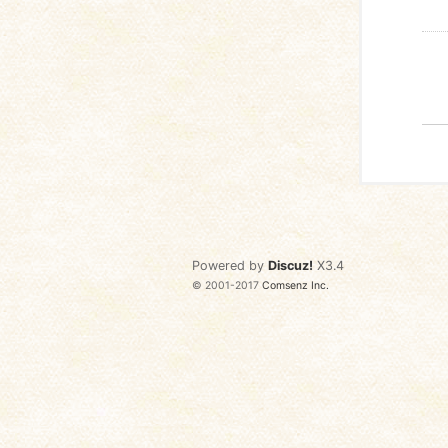
Powered by
Discuz!
X3.4
© 2001-2017
Comsenz Inc.