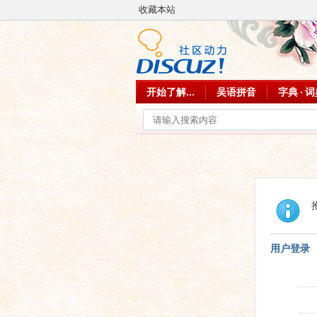
收藏本站
开始了解...
吴语拼音
字典 · 
用户登录