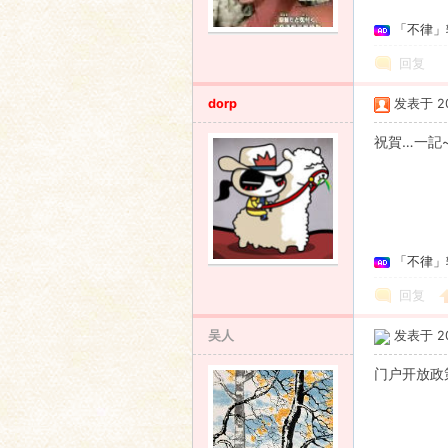
「不律」
语
回复
dorp
发表于 200
祝賀…一記
协
「不律」
回复
吴人
发表于 200
门户开放政
会