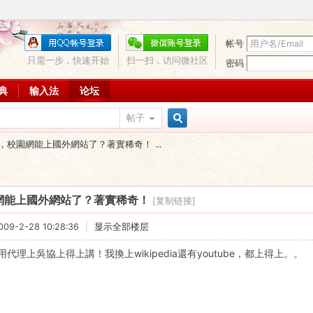
帐号
只需一步，快速开始
扫一扫，访问微社区
密码
词典
输入法
论坛
帖子
搜
，校園網能上國外網站了？著實稀奇！ ...
索
網能上國外網站了？著實稀奇！
[复制链接]
9-2-28 10:28:36
|
显示全部楼层
代理上吳協上得上講！我換上wikipedia還有youtube，都上得上。。