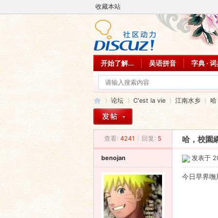
收藏本站
开始了解...
吴语拼音
字典 · 
论坛
C'est la vie
江南水乡
哈
查看:
4241
|
回复:
5
哈，校園
吴
»
›
›
›
benojan
发表于 200
今日早界嘸用