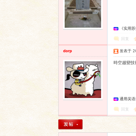
《实用苏
回复
dorp
发表于 200
時空越變技
通用吴语
回复