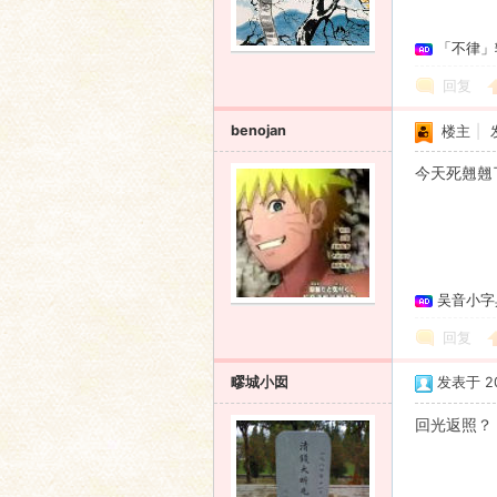
「不律」
回复
benojan
楼主
|
今天死翹翹
吴音小字
回复
疁城小囡
发表于 200
回光返照？