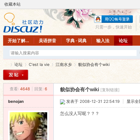
收藏本站
只需一步，快速开始
开始了解...
吴语拼音
字典 · 词典
输入法
论坛
论坛
C'est la vie
江南水乡
貌似协会有个wiki
查看:
4648
|
回复:
6
貌似协会有个wiki
[复制链接]
吴
»
›
›
›
benojan
发表于 2008-12-31 22:54:19
|
显示全
怎么没人写呢？？？