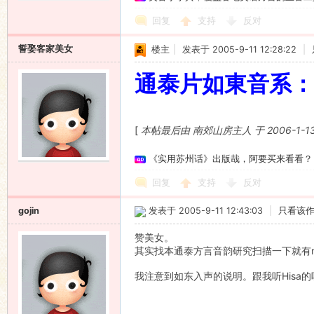
回复
支持
反对
誓娶客家美女
楼主
|
发表于 2005-9-11 12:28:22
|
通泰片如東音系：
[
本帖最后由 南郊山房主人 于 2006-1-13
《实用苏州话》出版哉，阿要买来看看？
回复
支持
反对
gojin
发表于 2005-9-11 12:43:03
|
只看该
赞美女。
其实找本通泰方言音韵研究扫描一下就有
我注意到如东入声的说明。跟我听Hisa