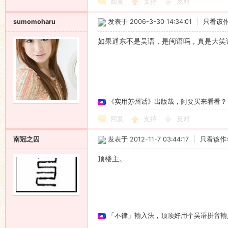
回复
支持
反对
sumomoharu
发表于 2006-3-30 14:34:01
|
只看该
如果通东不是吴语，是闽语吗，真是大笑
《实用苏州话》出版哉，阿要买来看看？
回复
支持
反对
南冠之囚
发表于 2012-11-7 03:44:17
|
只看该作
顶楼主。
「不律」输入法，顶顶好用个吴语拼音输