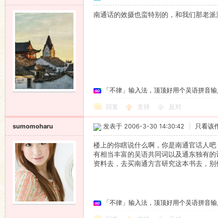
南通话的效摄也蛮特别的，和我们那老派
「不律」输入法，顶顶好用个吴语拼音输
回复
支持
反对
sumomoharu
发表于 2006-3-30 14:30:42
|
只看该
楼上的你瞎说什么啊，你是南通官话人吧
有相当丰富的吴语共同词以及通东独有的
资料去，去买南通方言研究这本书去，别侮辱通
「不律」输入法，顶顶好用个吴语拼音输