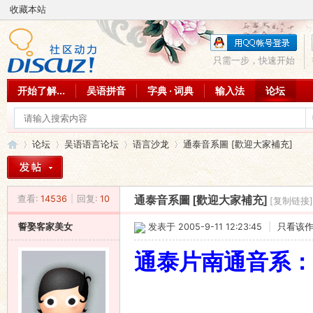
收藏本站
只需一步，快速开始
开始了解...
吴语拼音
字典 · 词典
输入法
论坛
论坛
吴语语言论坛
语言沙龙
通泰音系圖 [歡迎大家補充]
查看:
14536
|
回复:
10
通泰音系圖 [歡迎大家補充]
[复制链接]
吴
»
›
›
›
誓娶客家美女
发表于 2005-9-11 12:23:45
|
只看该
通泰片南通音系：