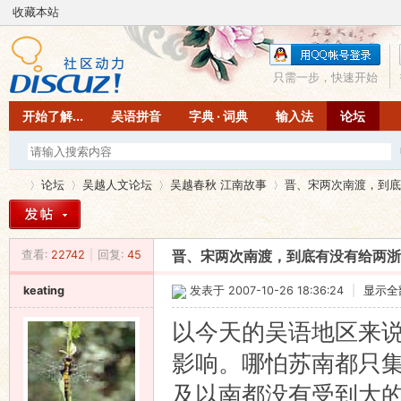
收藏本站
只需一步，快速开始
开始了解...
吴语拼音
字典 · 词典
输入法
论坛
论坛
吴越人文论坛
吴越春秋 江南故事
晋、宋两次南渡，到底有
查看:
22742
|
回复:
45
晋、宋两次南渡，到底有没有给两浙
吴
»
›
›
›
keating
发表于 2007-10-26 18:36:24
|
显示全
以今天的吴语地区来
影响。哪怕苏南都只
及以南都没有受到大