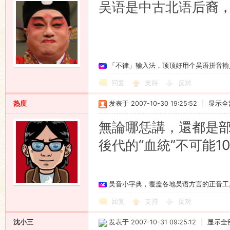
吴语是中古北语后裔
「不律」输入法，顶顶好用个吴语拼音输
回复
支持
反对
热度
发表于 2007-10-30 19:25:52
|
显示全
無論哪恁講，還都是
後代的“血統”不可能1
吴音小字典，覆盖各地吴语方言的正音工
回复
支持
反对
沈小三
发表于 2007-10-31 09:25:12
|
显示全