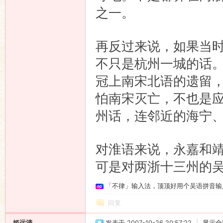
之一。
再反过来说，如果当
不只是杭州一城的话
冠上南宋北语的遗留
怕南宋灭亡，不也是
州话，连邻近的海宁
对淮语来说，永嘉和
可是对两浙十三州的
「不律」输入法，顶顶好用个吴语拼音输
回复
姬远清
发表于 2007-10-26 20:57:22
|
显示全