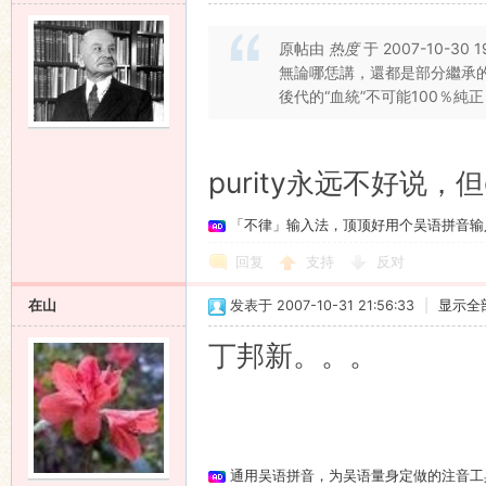
原帖由
热度
于 2007-10-30 
無論哪恁講，還都是部分繼承
後代的“血統”不可能100％純正
purity永远不好说，
「不律」输入法，顶顶好用个吴语拼音输
回复
支持
反对
在山
发表于 2007-10-31 21:56:33
|
显示全
丁邦新。。。
通用吴语拼音，为吴语量身定做的注音工