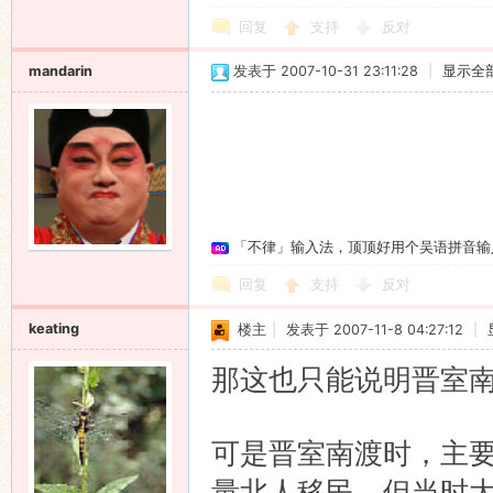
回复
支持
反对
mandarin
发表于 2007-10-31 23:11:28
|
显示全
「不律」输入法，顶顶好用个吴语拼音输
回复
支持
反对
keating
楼主
|
发表于 2007-11-8 04:27:12
|
那这也只能说明晋室南
可是晋室南渡时，主
量北人移民，但当时