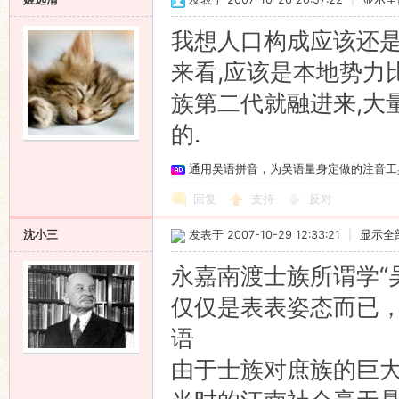
我想人口构成应该还是
来看,应该是本地势力
族第二代就融进来,大
的.
通用吴语拼音，为吴语量身定做的注音工
回复
支持
反对
沈小三
发表于 2007-10-29 12:33:21
|
显示全
永嘉南渡士族所谓学“
仅仅是表表姿态而已
语
由于士族对庶族的巨