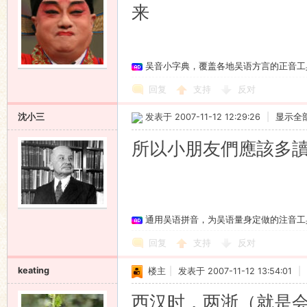
来
吴音小字典，覆盖各地吴语方言的正音工
回复
支持
反对
沈小三
发表于 2007-11-12 12:29:26
|
显示全
所以小朋友們應該多
通用吴语拼音，为吴语量身定做的注音工
回复
支持
反对
keating
楼主
|
发表于 2007-11-12 13:54:01
|
西汉时，两浙（就是会