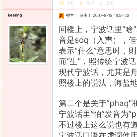
回复
支持
反对
keating
楼主
|
发表于 2007-9-18 18:57:52
|
回楼上，宁波话里“啥”
音是soq（入声），
表示“什么”意思时，则
而“生”，照传统宁波话
现代宁波话，尤其是
照楼上的说法，海盐地
第二个是关于“phaq”
宁波话里“怕”发音为“
不过楼上这么说也有道
宁波话口语在虚词使