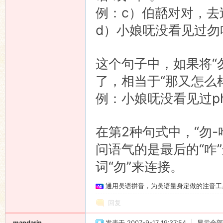
例：c）伯嚭对对，去
d）小娘呒没看见过勿
这个句子中，如果将“勿
了，相当于“那又怎么
例：小娘呒没看见过p
在第2种句式中，“勿
问语气的是最后的“咋
词“勿”来连接。
通用吴语拼音，为吴语量身定做的注音工
回复
mandarin
发表于 2007-9-17 19:37:54
|
显示全部