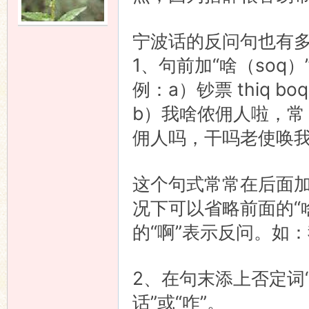
语
宁波话的反问句也有
1、句前加“啥（soq）”
例：a）钞票 thiq 
b）我啥侬佣人啦，常（
佣人吗，干吗老使唤
协
这个句式常常在后面加“
况下可以省略前面的“啥（
的“啊”表示反问。如
2、在句末添上否定词
话”或“咋”。
会