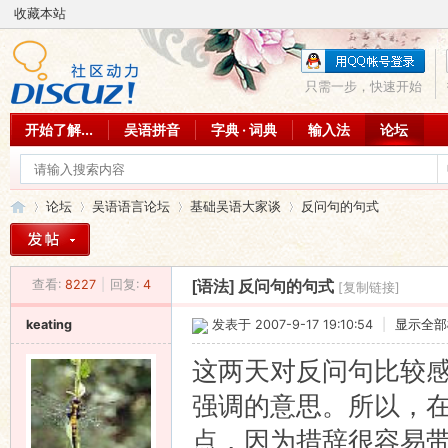
收藏本站
只需一步，快速开始
开始了解...
吴语拼音
字典 · 词典
输入法
论坛
论坛
吴语语言论坛
基础吴语大家谈
反问句的句式
查看:
8227
|
回复:
4
[语法]
反问句的句式
[复制链接]
吴
»
›
›
›
keating
发表于 2007-9-17 19:10:54
|
显示全部
这两天对反问句比较
强调的意思。所以，
点，因为措辞很容易