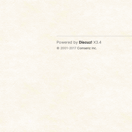
Powered by
Discuz!
X3.4
© 2001-2017
Comsenz Inc.