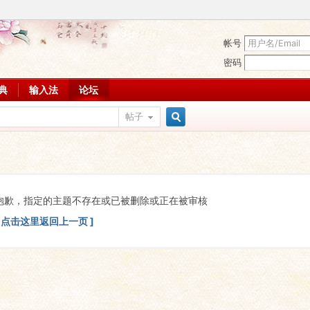
帐号
密码
词典
输入法
论坛
帖子
搜
索
抱歉，指定的主题不存在或已被删除或正在被审核
[ 点击这里返回上一页 ]