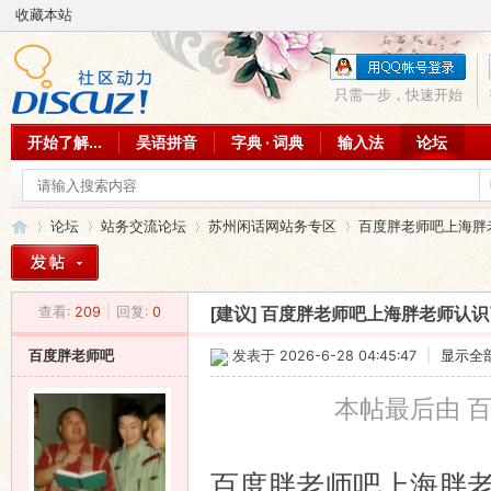
收藏本站
只需一步，快速开始
开始了解...
吴语拼音
字典 · 词典
输入法
论坛
论坛
站务交流论坛
苏州闲话网站务专区
百度胖老师吧上海胖老
查看:
209
|
回复:
0
[建议]
百度胖老师吧上海胖老师认识
吴
»
›
›
›
百度胖老师吧
发表于 2026-6-28 04:45:47
|
显示全
本帖最后由 百度
百度胖老师吧上海胖