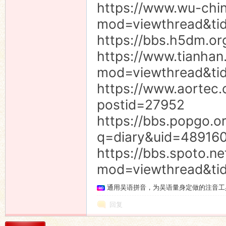
https://www.wu-chi
mod=viewthread&ti
https://bbs.h5dm.or
https://www.tianha
mod=viewthread&ti
https://www.aortec
postid=27952
https://bbs.popgo.o
q=diary&uid=489160
https://bbs.spoto.n
mod=viewthread&ti
通用吴语拼音，为吴语量身定做的注音工
回复