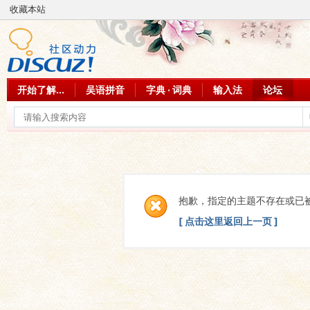
收藏本站
开始了解...
吴语拼音
字典 · 词典
输入法
论坛
抱歉，指定的主题不存在或已
[ 点击这里返回上一页 ]