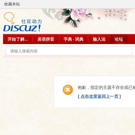
收藏本站
开始了解...
吴语拼音
字典 · 词典
输入法
论坛
抱歉，指定的主题不存在或已
[ 点击这里返回上一页 ]