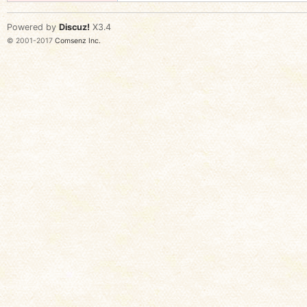
Powered by
Discuz!
X3.4
© 2001-2017
Comsenz Inc.