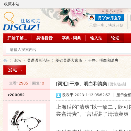
收藏本站
只需一步，快速开始
开始了解...
吴语拼音
字典 · 词典
输入法
论坛
论坛
吴语语言论坛
基础吴语大家谈
干净、明白和清爽
查看:
2905
|
回复:
0
[词汇]
干净、明白和清爽
[复制链接]
吴
»
›
›
›
z200052
发表于 2023-1-13 05:52:57
|
显示全
上海话的“清爽”以一敌二，既可以
裳蛮清爽”、“言话讲了清清爽爽，