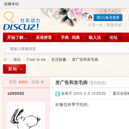
收藏本站
只需一步，快速开始
开始了解...
吴语拼音
字典 · 词典
输入法
论坛
论坛
C'est la vie
生活拾趣
发广告和发毛病
查看:
3450
|
回复:
0
发广告和发毛病
[复制链接]
吴
»
›
›
›
z200052
发表于 2013-2-5 13:25:02
|
显示全部
好像也有季节性的。