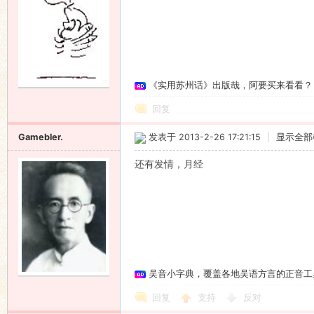
语
《实用苏州话》出版哉，阿要买来看看？
回复
Gamebler.
发表于 2013-2-26 17:21:15
|
显示全部
还有发情，月经
协
吴音小字典，覆盖各地吴语方言的正音工
回复
支持
反对
会