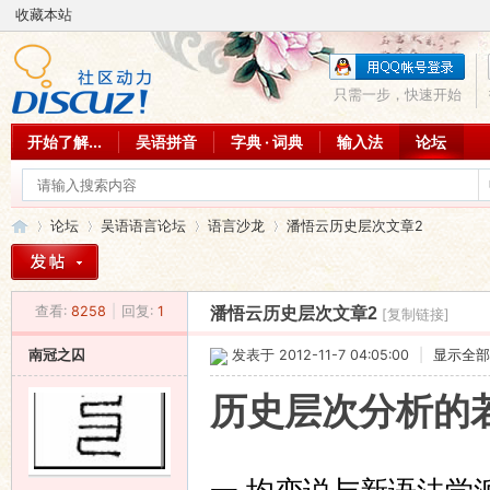
收藏本站
只需一步，快速开始
开始了解...
吴语拼音
字典 · 词典
输入法
论坛
论坛
吴语语言论坛
语言沙龙
潘悟云历史层次文章2
查看:
8258
|
回复:
1
潘悟云历史层次文章2
[复制链接]
吴
»
›
›
›
南冠之囚
发表于 2012-11-7 04:05:00
|
显示全部
历史层次分析的