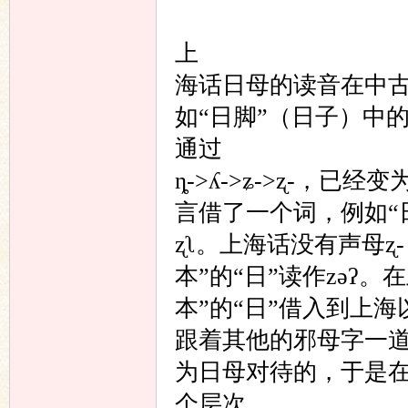
上
海话日母的读音在中古
如“日脚”（日子）中的
通过
ȵ->ʎ->ʑ->ʐ-，
言借了一个词，例如“
ʐʅ。上海话没有声母ʐ
本”的“日”读作zəʔ
本”的“日”借入到上海
跟着其他的邪母字一道
为日母对待的，于是在
个层次。