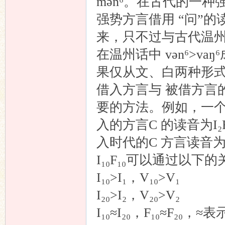
mən⁶。在古代的一种
强势方言借用 “问”的
来，只不过与古代温州
在温州话中 vən⁶>va
果仅从文、白两种形
借入方言与 被借方言
要的方法。例如，一个字
入的方言C 的读音为I
入时代的C 方言读音为
I₁₀F₁₀可以通过以下
I₁₀>I₁，V₁₀>V₁
I₂₀>I₂，V₂₀>V₂
I₁₀≈I₂₀，F₁₀≈F₂₀，