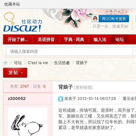
收藏本站
只需一步，快速开始
开始了解...
吴语拼音
字典 · 词典
输入法
论坛
论坛
C'est la vie
生活拾趣
背娘子
查看:
3747
|
回复:
0
背娘子
[复制链接]
吴
»
›
›
›
z200052
发表于 2012-10-14 06:07:28
|
显示全
近邻成婚，排场可观。迎亲时，高升放了
车。新娘住在三楼，又生得富态了些，新
脸上不大有光，所以找了位年长的。到得
紧话，老早就该在家里讲好了。