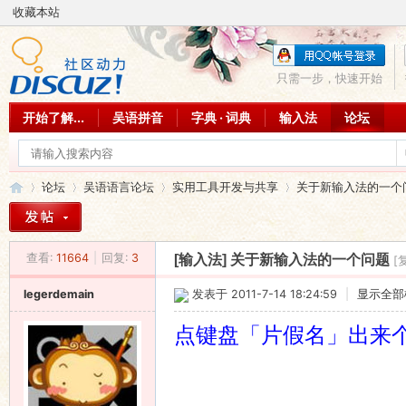
收藏本站
只需一步，快速开始
开始了解...
吴语拼音
字典 · 词典
输入法
论坛
论坛
吴语语言论坛
实用工具开发与共享
关于新输入法的一个
查看:
11664
|
回复:
3
[输入法]
关于新输入法的一个问题
[
吴
»
›
›
›
legerdemain
发表于 2011-7-14 18:24:59
|
显示全部
点键盘「片假名」出来