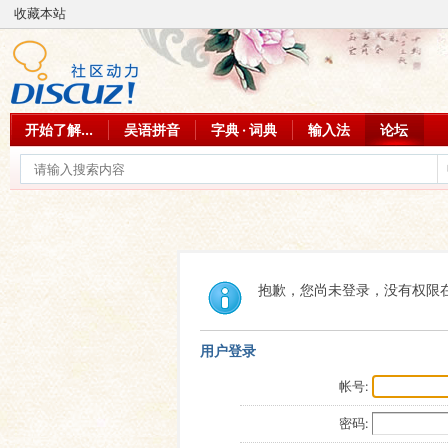
收藏本站
开始了解...
吴语拼音
字典 · 词典
输入法
论坛
抱歉，您尚未登录，没有权限
用户登录
帐号:
密码: