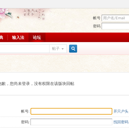
帐号
密码
词典
输入法
论坛
帖子
搜
索
抱歉，您尚未登录，没有权限在该版块回帖
帐号:
开只户头
密码:
找回密码