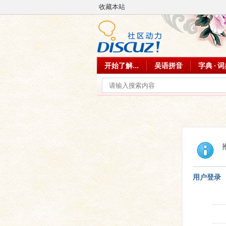
收藏本站
开始了解...
吴语拼音
字典 · 
用户登录