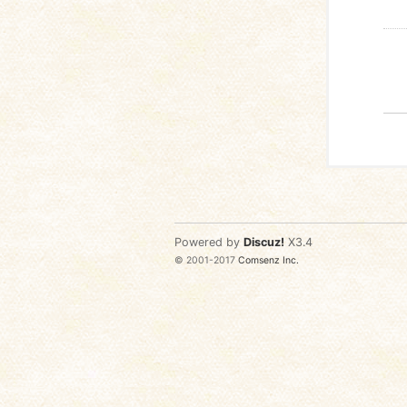
Powered by
Discuz!
X3.4
© 2001-2017
Comsenz Inc.