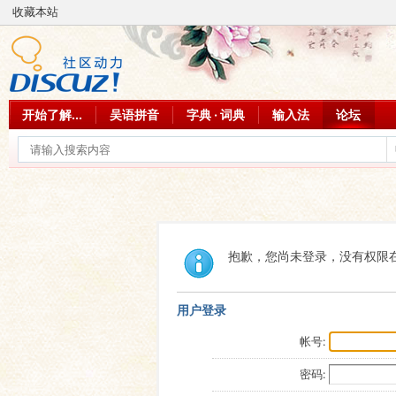
收藏本站
开始了解...
吴语拼音
字典 · 词典
输入法
论坛
抱歉，您尚未登录，没有权限
用户登录
帐号:
密码: