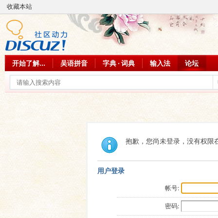
收藏本站
开始了解...
吴语拼音
字典 · 词典
输入法
论坛
抱歉，您尚未登录，没有权限
用户登录
帐号:
密码: