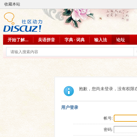
收藏本站
开始了解...
吴语拼音
字典 · 词典
输入法
论坛
抱歉，您尚未登录，没有权限
用户登录
帐号:
密码: