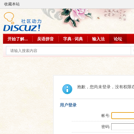
收藏本站
开始了解...
吴语拼音
字典 · 词典
输入法
论坛
抱歉，您尚未登录，没有权限
用户登录
帐号:
密码: