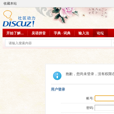
收藏本站
开始了解...
吴语拼音
字典 · 词典
输入法
论坛
抱歉，您尚未登录，没有权限
用户登录
帐号:
密码: