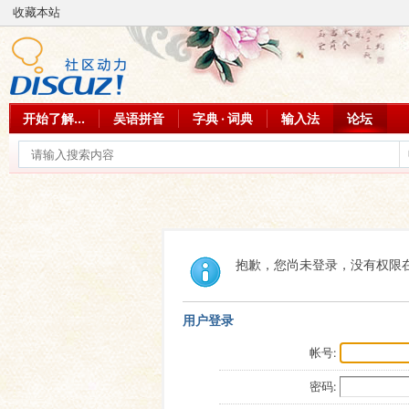
收藏本站
开始了解...
吴语拼音
字典 · 词典
输入法
论坛
抱歉，您尚未登录，没有权限
用户登录
帐号:
密码: