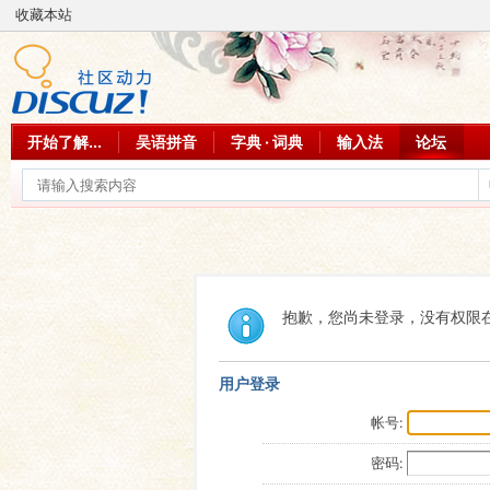
收藏本站
开始了解...
吴语拼音
字典 · 词典
输入法
论坛
抱歉，您尚未登录，没有权限
用户登录
帐号:
密码: