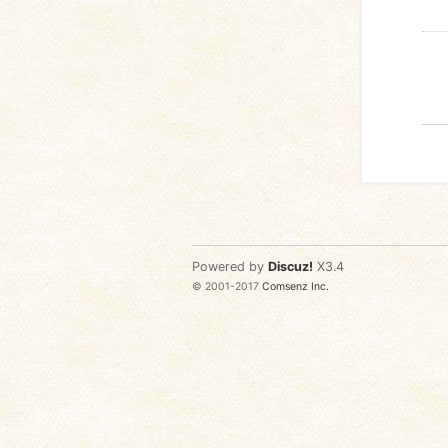
Powered by
Discuz!
X3.4
© 2001-2017
Comsenz Inc.