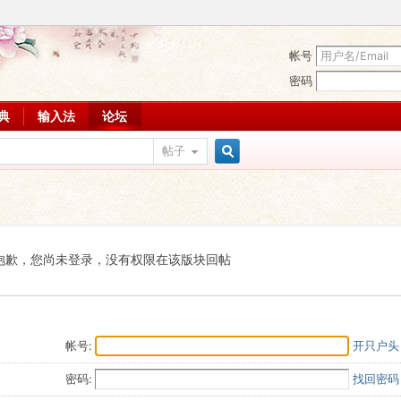
帐号
密码
词典
输入法
论坛
帖子
搜
索
抱歉，您尚未登录，没有权限在该版块回帖
帐号:
开只户头
密码:
找回密码