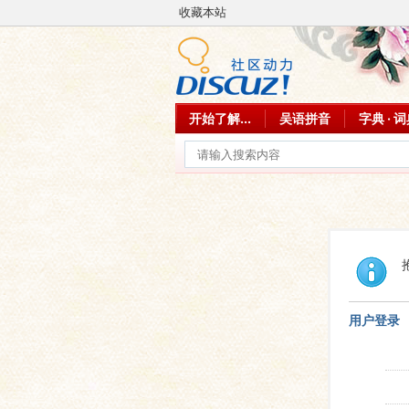
收藏本站
开始了解...
吴语拼音
字典 · 
用户登录