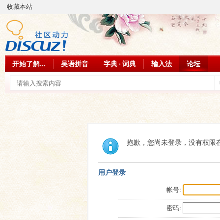
收藏本站
开始了解...
吴语拼音
字典 · 词典
输入法
论坛
抱歉，您尚未登录，没有权限
用户登录
帐号:
密码: