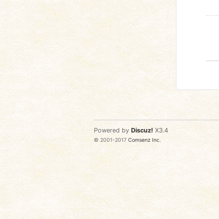
Powered by
Discuz!
X3.4
© 2001-2017
Comsenz Inc.