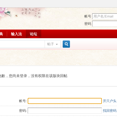
帐号
密码
词典
输入法
论坛
帖子
搜
索
抱歉，您尚未登录，没有权限在该版块回帖
帐号:
开只户头
密码:
找回密码