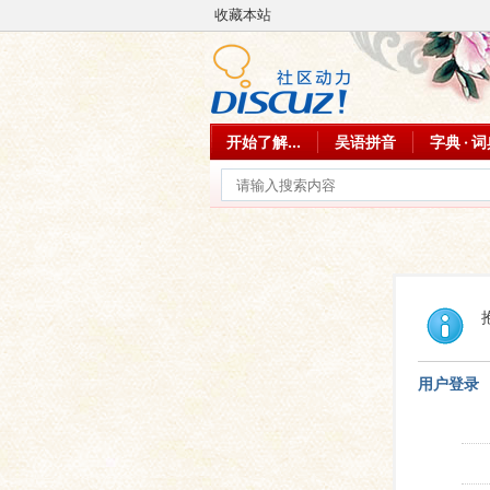
收藏本站
开始了解...
吴语拼音
字典 · 
用户登录